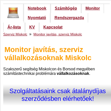
Notebook
Számítógép
Monitor
Nyomtató
Rendszergazda
Ár-lista
KV
Kapcsolat
»
Szerviz Miskolc
Monitor javítás, szerviz Miskolc
Monitor javítás, szerviz
vállalkozásoknak Miskolc
Szakszerű segítség Miskolcon és Borsod megyében
számítástechnikai problémára
vállalkozásoknak
.
Szolgáltatásaink csak átalánydíjas
szerződésben elérhetőek!