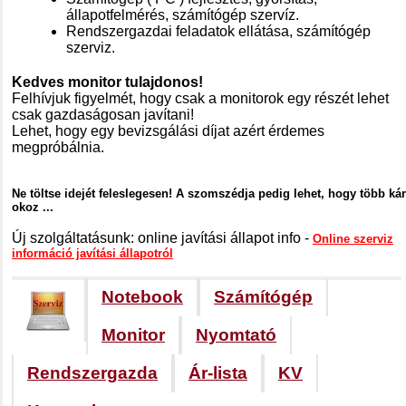
állapotfelmérés, számítógép szervíz.
Rendszergazdai feladatok ellátása, számítógép
szerviz.
Kedves monitor tulajdonos!
Felhívjuk figyelmét, hogy csak a monitorok egy részét lehet
csak gazdaságosan javítani!
Lehet, hogy egy bevizsgálási díjat azért érdemes
megpróbálnia.
Ne töltse idejét feleslegesen! A szomszédja pedig lehet, hogy több kár
okoz ...
Új szolgáltatásunk: online javítási állapot info -
Online szerviz
információ javítási állapotról
Notebook
Számítógép
Monitor
Nyomtató
Rendszergazda
Ár-lista
KV