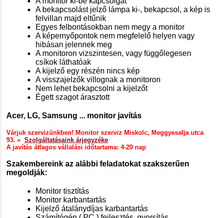
A monitor ki-be kapcsolgat
A bekapcsolást jelző lámpa ki-, bekapcsol, a kép is
felvillan majd eltűnik
Egyes felbontásokban nem megy a monitor
A képernyőpontok nem megfelelő helyen vagy
hibásan jelennek meg
A monitoron vizszintesen, vagy függőlegesen
csíkok láthatóak
A kijelző egy részén nincs kép
A visszajelzők villognak a monitoron
Nem lehet bekapcsolni a kijelzőt
Égett szagot árasztott
Acer, LG, Samsung ... monitor javítás
Várjuk szervizünkben! Monitor szerviz Miskolc, Meggyesalja utca
93. »
Szolgáltatásaink árjegyzéke
A javítás átlagos vállalási időtartama: 4-20 nap
Szakembereink az alábbi feladatokat szakszerűen
megoldják:
Monitor tisztítás
Monitor karbantartás
Kijelző átalánydíjas karbantartás
Számítógép ( PC ) fejlesztés, gyorsítás,